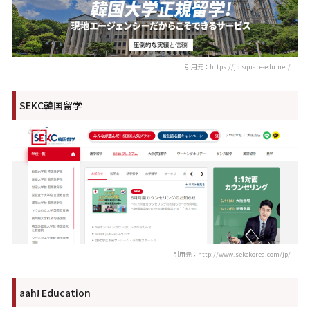
引用元：https://jp.square-edu.net/
SEKC韓国留学
引用元：http://www.sekckorea.com/jp/
aah! Education