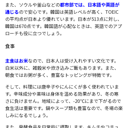
また、ソウルや釜山などの
都市部では、日本語や英語が
通じる
ので安心です。韓国は英語レベルが高く、TOEIC
の平均点が日本より優れています。日本が513点に対し、
韓国は670点です。韓国語が心配なときは、英語でのアプ
ローチも役に立つでしょう。
食事
主食はお米
なので、日本人は受け入れやすい文化です。
白米以外に、雑穀米や炊き込みご飯もあります。また、
朝食ではお粥が多く、豊富なトッピングが特徴です。
そして、料理には唐辛子やにんにくが多く使われていま
す。辛味成分や薬味は身体を温める効果があり、冬の寒
さに負けません。地域によって、-20℃にまで下がるので
食生活は重要です。鍋やスープ類も豊富なので、冬場の楽
しみになるでしょう。
また、発酵食品を日常的に摂取します。キムチやコチュ