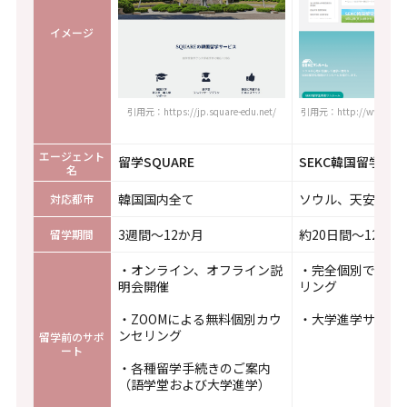
イメージ
引用元：https://jp.square-edu.net/
引用元：http://www.sekc
エージェント
留学SQUARE
SEKC韓国留学
名
韓国国内全て
ソウル、天安など
対応都市
3週間～12か月
約20日間～12か月
留学期間
・オンライン、オフライン説
・完全個別での対
明会開催
リング
・ZOOMによる無料個別カウ
・大学進学サポー
ンセリング
留学前のサポ
ート
・各種留学手続きのご案内
（語学堂および大学進学）