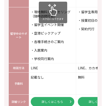
・現地無料カウンセリング
・留学生専用ワン
（随時訪問可能）
スクロールできます
・授業初日の同行
・留学生イベント開催
・契約代行
・空港ピックアップ
留学中のサポ
ート
・各種手続きのご案内
・入居案内
・学校同行案内
LINE
LINE、カカオトー
相談方法
記載なし
無料
手数料
詳しくはこちら
詳しくはこ
詳細リンク